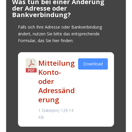
Was tun bei einer Änderung
der Adresse oder
Bankverbindung?
Falls sich Ihre Adresse oder Bankverbindung
ändert, nutzen Sie bitte das entsprechende
Formular, das Sie hier finden:
Mitteilung
Download
Konto-
oder
Adressänd
erung
1 Datei(en)
129.14
KB