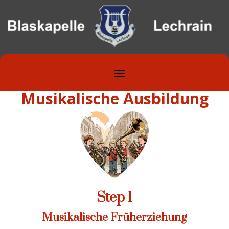
Musikalische Ausbildung
Step 1
Musikalische Früherziehung