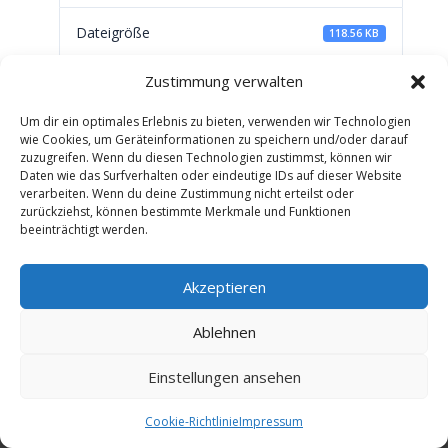
Dateigröße
118.56 KB
Zustimmung verwalten
Datei-Anzahl
1
Um dir ein optimales Erlebnis zu bieten, verwenden wir Technologien
Erstellungsdatum
Februar 15, 2025
wie Cookies, um Geräteinformationen zu speichern und/oder darauf
zuzugreifen. Wenn du diesen Technologien zustimmst, können wir
Daten wie das Surfverhalten oder eindeutige IDs auf dieser Website
Zuletzt aktualisiert
Februar 16, 2025
verarbeiten. Wenn du deine Zustimmung nicht erteilst oder
zurückziehst, können bestimmte Merkmale und Funktionen
beeinträchtigt werden.
Beitrittserklärung
Akzeptieren
Ablehnen
Impressum
Einstellungen ansehen
Cookies Information
Cookie-Richtlinie
Impressum